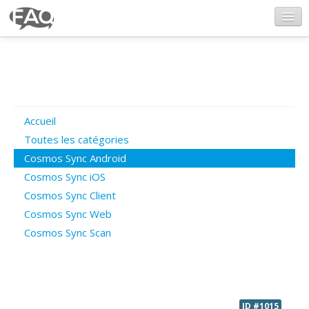
CosmosSync.com
Ajout FAQ
Accueil
Poser une question
Toutes les catégories
Cosmos Sync Android
Questions ouvertes
Cosmos Sync iOS
Cosmos Sync Client
Cosmos Sync Web
Connexion
Cosmos Sync Scan
ID #1015