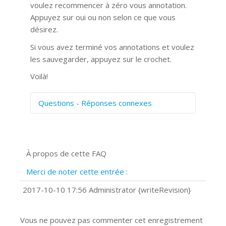
voulez recommencer à zéro vous annotation.
Appuyez sur oui ou non selon ce que vous
désirez.
Si vous avez terminé vos annotations et voulez
les sauvegarder, appuyez sur le crochet.
Voilà!
Questions - Réponses connexes
Comment numériser avec Cosmos
Sync?
Signature et formulaires
À propos de cette FAQ
Prise de vue 360°
Quels navigateurs web sont supportés
Merci de noter cette entrée :
?
Comment installer Google Chrome ?
2017-10-10 17:56 Administrator {writeRevision}
Vous ne pouvez pas commenter cet enregistrement