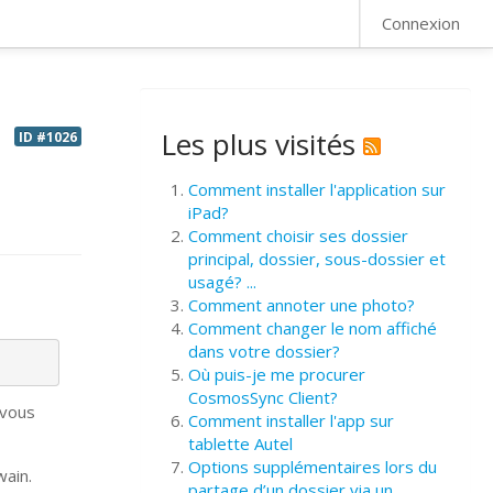
FAQ
Connexion
Les plus visités
ID #1026
Comment installer l'application sur
iPad?
Comment choisir ses dossier
principal, dossier, sous-dossier et
usagé? ...
Comment annoter une photo?
Comment changer le nom affiché
dans votre dossier?
Où puis-je me procurer
CosmosSync Client?
 vous
Comment installer l'app sur
tablette Autel
Options supplémentaires lors du
wain.
partage d’un dossier via un ...