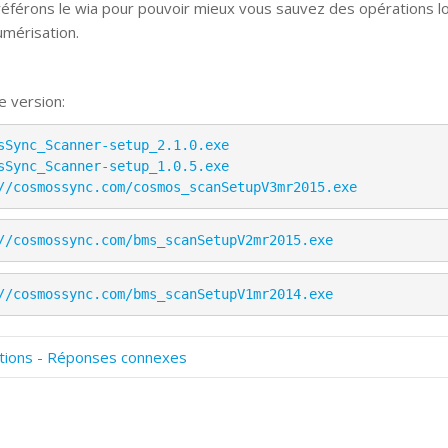
éférons le wia pour pouvoir mieux vous sauvez des opérations l
umérisation.
e version:
sSync_Scanner-setup_2.1.0.exe
sSync_Scanner-setup_1.0.5.exe
//cosmossync.com/cosmos_scanSetupV3mr2015.exe
//cosmossync.com/bms_scanSetupV2mr2015.exe
//cosmossync.com/bms_scanSetupV1mr2014.exe
tions - Réponses connexes
omment numériser avec Cosmos Sync?
ignature et formulaires
rise de vue 360°