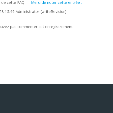
 de cette FAQ
Merci de noter cette entrée :
uels navigateurs web sont supportés ?
omment installer Google Chrome ?
8 15:49 Administrator {writeRevision}
ouvez pas commenter cet enregistrement