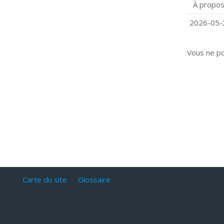
À propos
Q
C
2026-05-2
Vous ne p
Carte du site
Glossaire