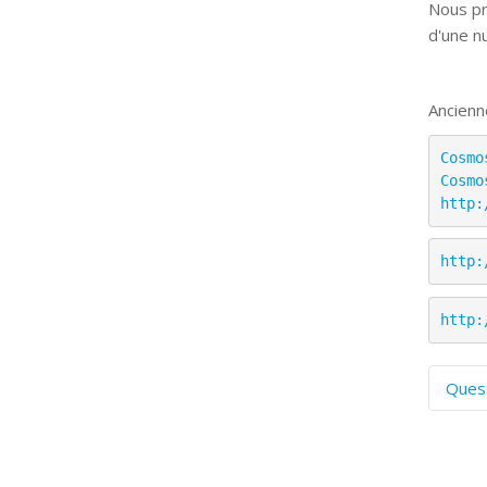
Nous pr
d'une n
Ancienn
Cosmo
Cosmo
http:
http:
http:
Ques
C
S
P