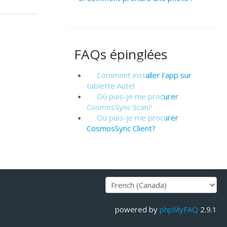
FAQs épinglées
Comment installer l'app sur
tablette Autel
Où puis-je me procurer
CosmosSync Scan?
Où puis-je me procurer
CosmosSync Client?
powered by
phpMyFAQ
2.9.1