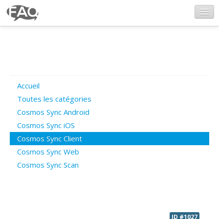
CosmosSync.com
Ajout FAQ
Accueil
Poser une question
Toutes les catégories
Cosmos Sync Android
Questions ouvertes
Cosmos Sync iOS
Cosmos Sync Client
Cosmos Sync Web
Connexion
Cosmos Sync Scan
ID #1027