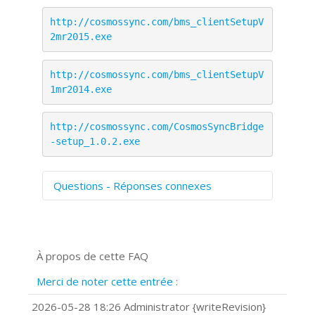
http://cosmossync.com/bms_clientSetupV
2mr2015.exe
http://cosmossync.com/bms_clientSetupV
1mr2014.exe
http://cosmossync.com/CosmosSyncBridge
-setup_1.0.2.exe
Questions - Réponses connexes
Comment numériser avec Cosmos
Sync?
Signature et formulaires
À propos de cette FAQ
Prise de vue 360°
Quels navigateurs web sont supportés
Merci de noter cette entrée :
?
Comment installer Google Chrome ?
2026-05-28 18:26 Administrator {writeRevision}