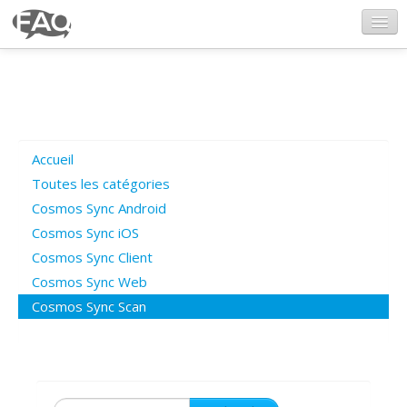
CosmosSync.com
Ajout FAQ
Accueil
Poser une question
Toutes les catégories
Cosmos Sync Android
Questions ouvertes
Cosmos Sync iOS
Cosmos Sync Client
Cosmos Sync Web
Connexion
Cosmos Sync Scan