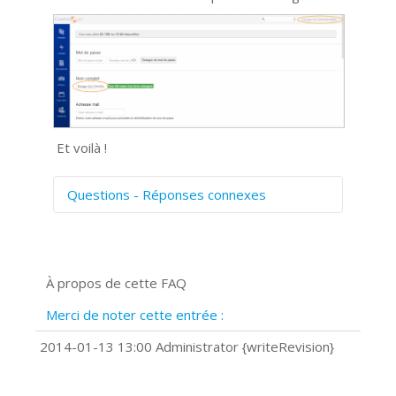
Et voilà !
Questions - Réponses connexes
Comment numériser avec Cosmos
Sync?
Signature et formulaires
À propos de cette FAQ
Prise de vue 360°
Quels navigateurs web sont supportés
Merci de noter cette entrée :
?
Comment installer Google Chrome ?
2014-01-13 13:00 Administrator {writeRevision}