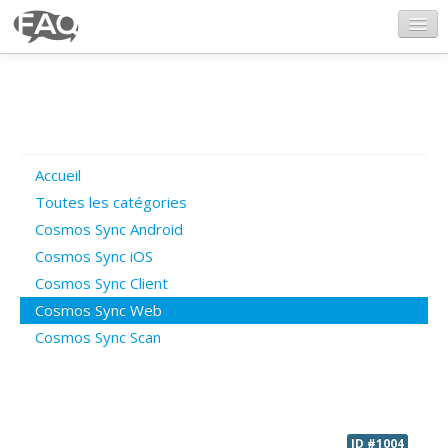
CosmosSync.com
Ajout FAQ
Accueil
Poser une question
Toutes les catégories
Cosmos Sync Android
Questions ouvertes
Cosmos Sync iOS
Cosmos Sync Client
Cosmos Sync Web
Connexion
Cosmos Sync Scan
ID #1004