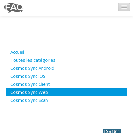
CosmosSync.com
Ajout FAQ
Accueil
Poser une question
Toutes les catégories
Cosmos Sync Android
Questions ouvertes
Cosmos Sync iOS
Cosmos Sync Client
Cosmos Sync Web
Connexion
Cosmos Sync Scan
ID #1011