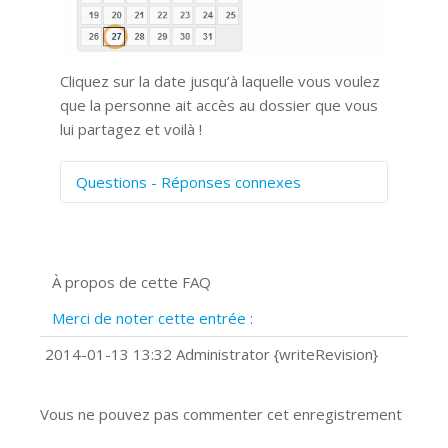
Cliquez sur la date jusqu’à laquelle vous voulez
que la personne ait accès au dossier que vous
lui partagez et voilà !
Questions - Réponses connexes
Comment numériser avec Cosmos
Sync?
Signature et formulaires
À propos de cette FAQ
Prise de vue 360°
Quels navigateurs web sont supportés
Merci de noter cette entrée :
?
Comment installer Google Chrome ?
2014-01-13 13:32 Administrator {writeRevision}
Vous ne pouvez pas commenter cet enregistrement