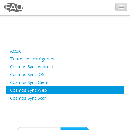
CosmosSync.com
Ajout FAQ
Accueil
Poser une question
Toutes les catégories
Cosmos Sync Android
Questions ouvertes
Cosmos Sync iOS
Cosmos Sync Client
Cosmos Sync Web
Connexion
Cosmos Sync Scan