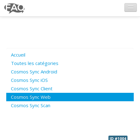
CosmosSync.com
Ajout FAQ
Accueil
Poser une question
Toutes les catégories
Cosmos Sync Android
Questions ouvertes
Cosmos Sync iOS
Cosmos Sync Client
Cosmos Sync Web
Connexion
Cosmos Sync Scan
ID #1004