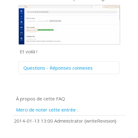
Et voilà !
Questions - Réponses connexes
Comment numériser avec Cosmos
Sync?
Signature et formulaires
À propos de cette FAQ
Prise de vue 360°
Quels navigateurs web sont supportés
Merci de noter cette entrée :
?
Comment installer Google Chrome ?
2014-01-13 13:00 Administrator {writeRevision}