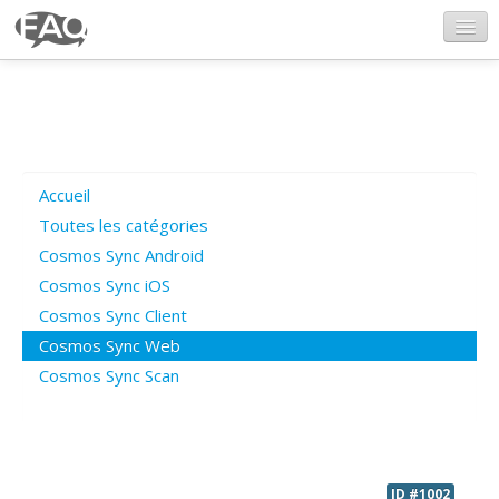
CosmosSync.com
Ajout FAQ
Accueil
Poser une question
Toutes les catégories
Cosmos Sync Android
Questions ouvertes
Cosmos Sync iOS
Cosmos Sync Client
Cosmos Sync Web
Connexion
Cosmos Sync Scan
ID #1002