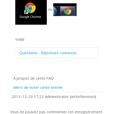
ou
Voilà!
Questions - Réponses connexes
Comment numériser avec Cosmos
Sync?
Signature et formulaires
À propos de cette FAQ
Prise de vue 360°
Quels navigateurs web sont supportés
Merci de noter cette entrée :
?
Comment accéder à votre compte
2013-12-23 17:22 Administrator {writeRevision}
Cosmos Sync Web?
Vous ne pouvez pas commenter cet enregistrement