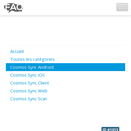
CosmosSync.com
Ajout FAQ
Accueil
Poser une question
Toutes les catégories
Cosmos Sync Android
Questions ouvertes
Cosmos Sync iOS
Cosmos Sync Client
Cosmos Sync Web
Connexion
Cosmos Sync Scan
ID #1015