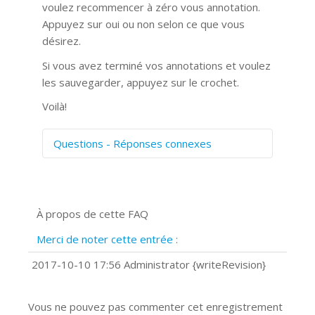
voulez recommencer à zéro vous annotation.
Appuyez sur oui ou non selon ce que vous
désirez.
Si vous avez terminé vos annotations et voulez
les sauvegarder, appuyez sur le crochet.
Voilà!
Questions - Réponses connexes
Comment numériser avec Cosmos
Sync?
Signature et formulaires
À propos de cette FAQ
Prise de vue 360°
Quels navigateurs web sont supportés
Merci de noter cette entrée :
?
Comment installer Google Chrome ?
2017-10-10 17:56 Administrator {writeRevision}
Vous ne pouvez pas commenter cet enregistrement