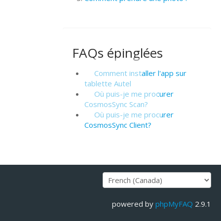
FAQs épinglées
Comment installer l'app sur
tablette Autel
Où puis-je me procurer
CosmosSync Scan?
Où puis-je me procurer
CosmosSync Client?
powered by
phpMyFAQ
2.9.1