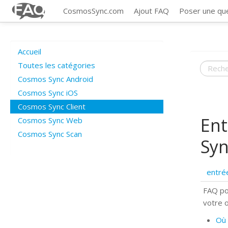
CosmosSync.com
Ajout FAQ
Poser une qu
Accueil
Toutes les catégories
Cosmos Sync Android
Cosmos Sync iOS
Cosmos Sync Client
Ent
Cosmos Sync Web
Cosmos Sync Scan
Syn
entré
FAQ po
votre 
Où 