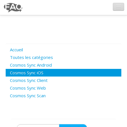
CosmosSync.com
Ajout FAQ
Accueil
Poser une question
Toutes les catégories
Cosmos Sync Android
Questions ouvertes
Cosmos Sync iOS
Cosmos Sync Client
Cosmos Sync Web
Connexion
Cosmos Sync Scan