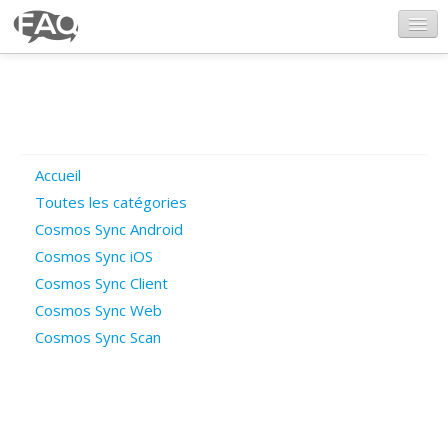
CosmosSync.com
Ajout FAQ
Accueil
Poser une question
Toutes les catégories
Cosmos Sync Android
Questions ouvertes
Cosmos Sync iOS
Cosmos Sync Client
Cosmos Sync Web
Connexion
Cosmos Sync Scan