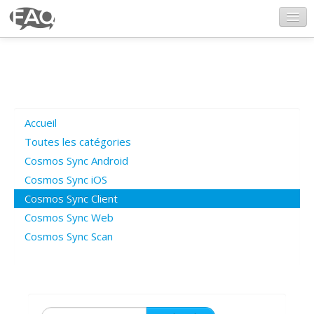
CosmosSync.com
Ajout FAQ
Accueil
Poser une question
Toutes les catégories
Cosmos Sync Android
Questions ouvertes
Cosmos Sync iOS
Cosmos Sync Client
Cosmos Sync Web
Connexion
Cosmos Sync Scan