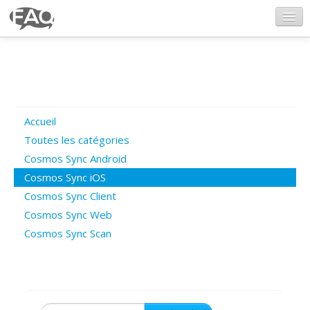
CosmosSync.com
Ajout FAQ
Accueil
Poser une question
Toutes les catégories
Cosmos Sync Android
Questions ouvertes
Cosmos Sync iOS
Cosmos Sync Client
Cosmos Sync Web
Connexion
Cosmos Sync Scan