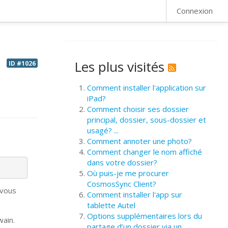
FAQ
Connexion
Les plus visités
ID #1026
Comment installer l'application sur
iPad?
Comment choisir ses dossier
principal, dossier, sous-dossier et
usagé? ...
Comment annoter une photo?
Comment changer le nom affiché
dans votre dossier?
Où puis-je me procurer
CosmosSync Client?
 vous
Comment installer l'app sur
tablette Autel
Options supplémentaires lors du
wain.
partage d’un dossier via un ...