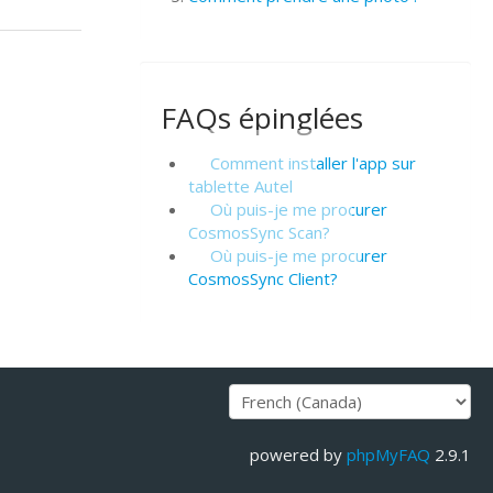
FAQs épinglées
Comment installer l'app sur
tablette Autel
Où puis-je me procurer
CosmosSync Scan?
Où puis-je me procurer
CosmosSync Client?
powered by
phpMyFAQ
2.9.1