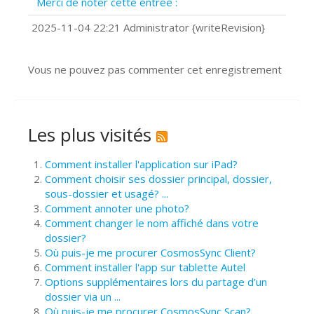
Merci de noter cette entrée :
?
Comment installer Google Chrome ?
2025-11-04 22:21 Administrator {writeRevision}
Vous ne pouvez pas commenter cet enregistrement
Les plus visités
Comment installer l'application sur iPad?
Comment choisir ses dossier principal, dossier,
sous-dossier et usagé? ...
Comment annoter une photo?
Comment changer le nom affiché dans votre
dossier?
Où puis-je me procurer CosmosSync Client?
Comment installer l'app sur tablette Autel
Options supplémentaires lors du partage d’un
dossier via un ...
Où puis-je me procurer CosmosSync Scan?