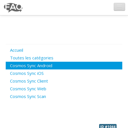
CosmosSync.com
Ajout FAQ
Accueil
Poser une question
Toutes les catégories
Cosmos Sync Android
Questions ouvertes
Cosmos Sync iOS
Cosmos Sync Client
Cosmos Sync Web
Connexion
Cosmos Sync Scan
ID #1044