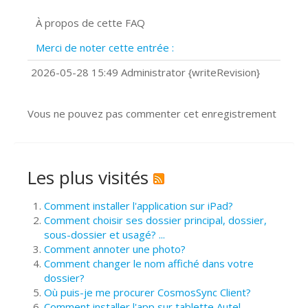
Signature et formulaires
À propos de cette FAQ
Prise de vue 360°
Quels navigateurs web sont supportés
Merci de noter cette entrée :
?
Comment installer Google Chrome ?
2026-05-28 15:49 Administrator {writeRevision}
Vous ne pouvez pas commenter cet enregistrement
Les plus visités
Comment installer l'application sur iPad?
Comment choisir ses dossier principal, dossier,
sous-dossier et usagé? ...
Comment annoter une photo?
Comment changer le nom affiché dans votre
dossier?
Où puis-je me procurer CosmosSync Client?
Comment installer l'app sur tablette Autel