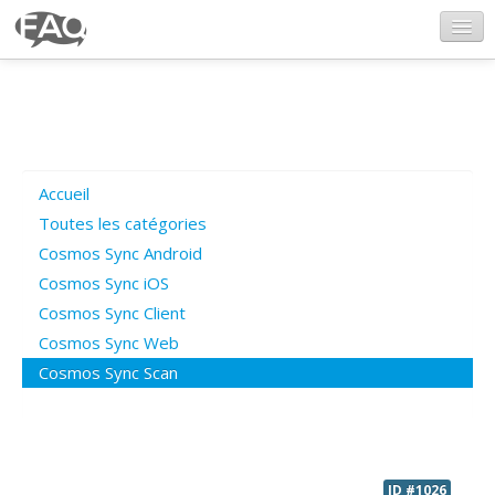
CosmosSync.com
Ajout FAQ
Accueil
Poser une question
Toutes les catégories
Cosmos Sync Android
Questions ouvertes
Cosmos Sync iOS
Cosmos Sync Client
Cosmos Sync Web
Connexion
Cosmos Sync Scan
ID #1026