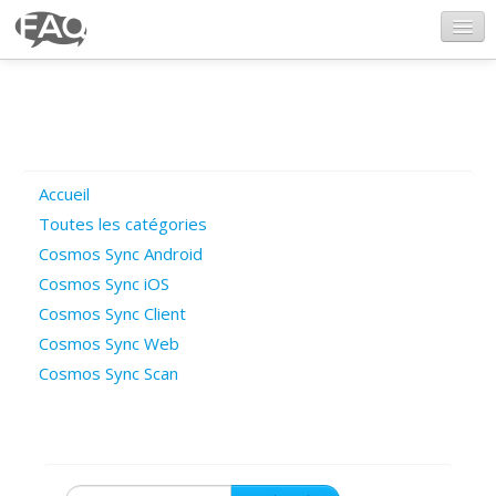
CosmosSync.com
Ajout FAQ
Accueil
Poser une question
Toutes les catégories
Cosmos Sync Android
Questions ouvertes
Cosmos Sync iOS
Cosmos Sync Client
Cosmos Sync Web
Connexion
Cosmos Sync Scan