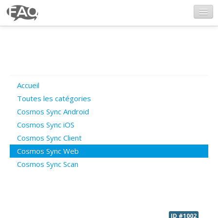
CosmosSync.com
Ajout FAQ
Accueil
Poser une question
Toutes les catégories
Cosmos Sync Android
Questions ouvertes
Cosmos Sync iOS
Cosmos Sync Client
Cosmos Sync Web
Connexion
Cosmos Sync Scan
ID #1002