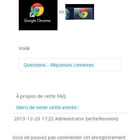
ou
Voilà!
Questions - Réponses connexes
Comment numériser avec Cosmos
Sync?
Signature et formulaires
À propos de cette FAQ
Prise de vue 360°
Quels navigateurs web sont supportés
Merci de noter cette entrée :
?
Comment accéder à votre compte
2013-12-23 17:22 Administrator {writeRevision}
Cosmos Sync Web?
Vous ne pouvez pas commenter cet enregistrement