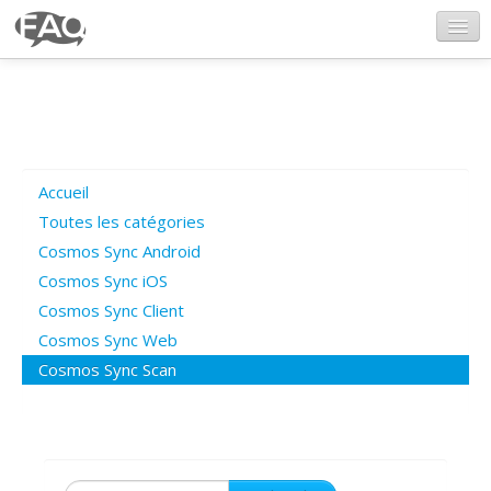
CosmosSync.com
Ajout FAQ
Accueil
Poser une question
Toutes les catégories
Cosmos Sync Android
Questions ouvertes
Cosmos Sync iOS
Cosmos Sync Client
Cosmos Sync Web
Connexion
Cosmos Sync Scan