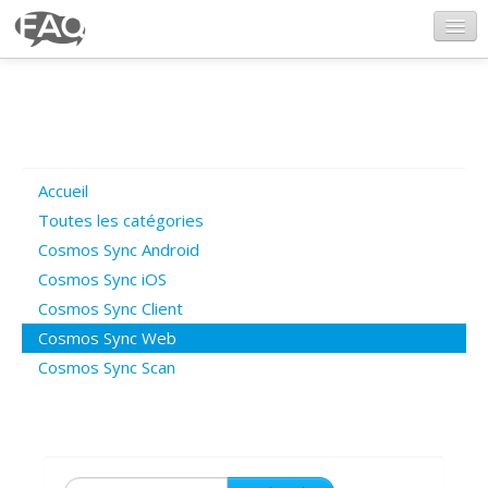
CosmosSync.com
Ajout FAQ
Accueil
Poser une question
Toutes les catégories
Cosmos Sync Android
Questions ouvertes
Cosmos Sync iOS
Cosmos Sync Client
Cosmos Sync Web
Connexion
Cosmos Sync Scan