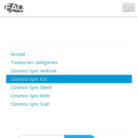
CosmosSync.com
Ajout FAQ
Accueil
Poser une question
Toutes les catégories
Cosmos Sync Android
Questions ouvertes
Cosmos Sync iOS
Cosmos Sync Client
Cosmos Sync Web
Connexion
Cosmos Sync Scan