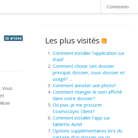
FAQ
Connexion
Les plus visités
ID #1044
Comment installer l'application sur
iPad?
Comment choisir ses dossier
principal, dossier, sous-dossier et
usagé? ...
Comment annoter une photo?
t. Vous
Comment changer le nom affiché
et
dans votre dossier?
 Allow
Où puis-je me procurer
CosmosSync Client?
Comment installer l'app sur
tablette Autel
Options supplémentaires lors du
partage d’un dossier via un ...