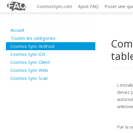
CosmosSync.com
Ajout FAQ
Poser une qu
Accueil
Toutes les catégories
Comm
Cosmos Sync Android
tabl
Cosmos Sync iOS
Cosmos Sync Client
Cosmos Sync Web
Cosmos Sync Scan
L'instal
devez p
autorisé
unknown
Par la 