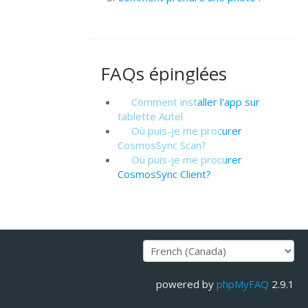
FAQs épinglées
Comment installer l'app sur
tablette Autel
Où puis-je me procurer
CosmosSync Scan?
Où puis-je me procurer
CosmosSync Client?
powered by
phpMyFAQ
2.9.1