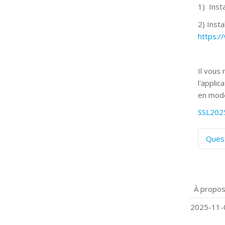
1) Insta
2) Insta
https:
Il vous
l'applic
en mode
SSL202
Ques
C
S
P
À propos
Q
C
2025-11-0