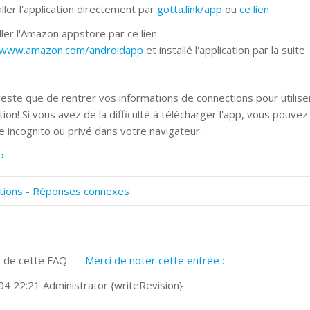
ller l'application directement par
gotta.link/app
ou
ce lien
ller l'Amazon appstore par ce lien
//www.amazon.com/androidapp
et installé l'application par la suite
 reste que de rentrer vos informations de connections pour utilise
ation! Si vous avez de la difficulté à télécharger l'app, vous pouve
 incognito ou privé dans votre navigateur.
5
tions - Réponses connexes
omment numériser avec Cosmos Sync?
ignature et formulaires
rise de vue 360°
 de cette FAQ
Merci de noter cette entrée :
uels navigateurs web sont supportés ?
omment installer Google Chrome ?
4 22:21 Administrator {writeRevision}