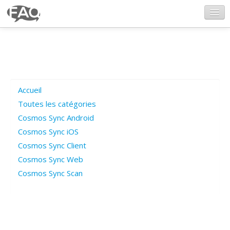
CosmosSync.com
Ajout FAQ
Accueil
Poser une question
Toutes les catégories
Cosmos Sync Android
Questions ouvertes
Cosmos Sync iOS
Cosmos Sync Client
Cosmos Sync Web
Connexion
Cosmos Sync Scan