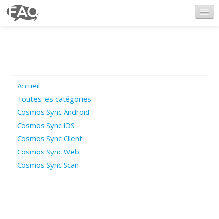
CosmosSync.com
Ajout FAQ
Accueil
Poser une question
Toutes les catégories
Cosmos Sync Android
Questions ouvertes
Cosmos Sync iOS
Cosmos Sync Client
Cosmos Sync Web
Connexion
Cosmos Sync Scan