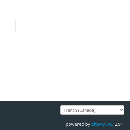
powered by
phpMyFAQ
2.9.1