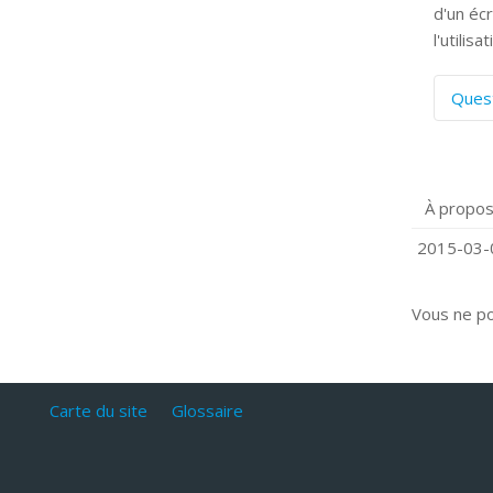
d'un éc
l'utilis
Ques
C
S
P
À propos
Q
C
2015-03-0
Vous ne p
Carte du site
Glossaire