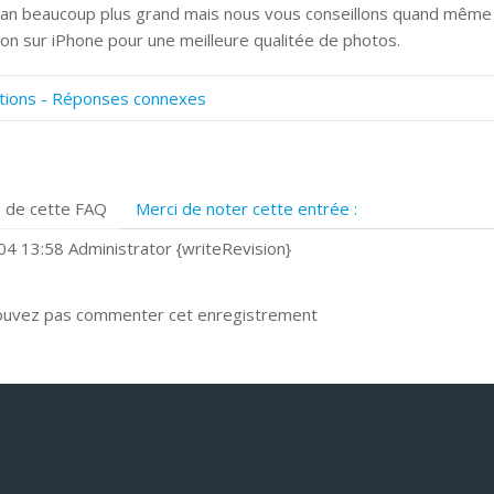
ran beaucoup plus grand mais nous vous conseillons quand même
ation sur iPhone pour une meilleure qualitée de photos.
tions - Réponses connexes
omment numériser avec Cosmos Sync?
ignature et formulaires
rise de vue 360°
 de cette FAQ
Merci de noter cette entrée :
uels navigateurs web sont supportés ?
omment installer Google Chrome ?
4 13:58 Administrator {writeRevision}
ouvez pas commenter cet enregistrement