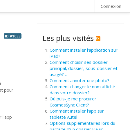
FAQ
Connexion
Les plus visités
ID #1033
Comment installer l'application sur
iPad?
Comment choisir ses dossier
principal, dossier, sous-dossier et
usagé? ...
Comment annoter une photo?
a
Comment changer le nom affiché
st pour
dans votre dossier?
Où puis-je me procurer
CosmosSync Client?
Comment installer l'app sur
 l'app
tablette Autel
Options supplémentaires lors du
partage d’un dossier via un ...