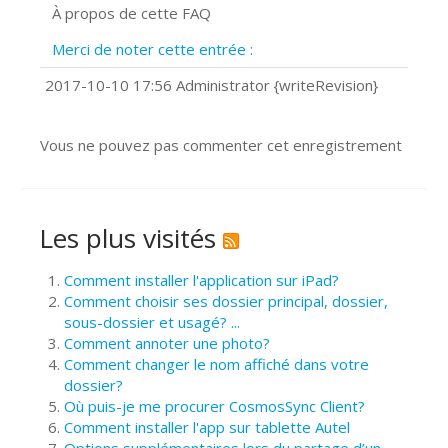
À propos de cette FAQ
Prise de vue 360°
Quels navigateurs web sont supportés
Merci de noter cette entrée :
?
Comment installer Google Chrome ?
2017-10-10 17:56 Administrator {writeRevision}
Vous ne pouvez pas commenter cet enregistrement
Les plus visités
Comment installer l'application sur iPad?
Comment choisir ses dossier principal, dossier,
sous-dossier et usagé? ...
Comment annoter une photo?
Comment changer le nom affiché dans votre
dossier?
Où puis-je me procurer CosmosSync Client?
Comment installer l'app sur tablette Autel
Options supplémentaires lors du partage d’un