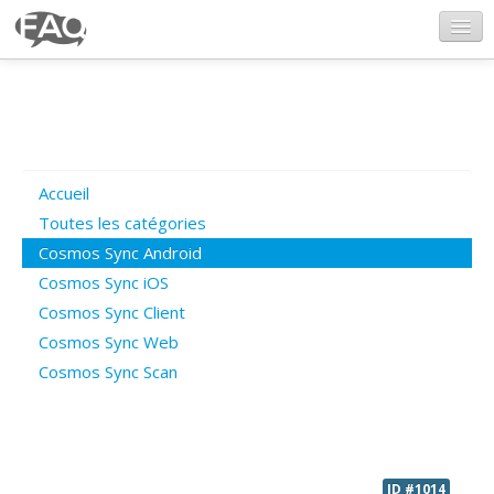
CosmosSync.com
Ajout FAQ
Accueil
Poser une question
Toutes les catégories
Cosmos Sync Android
Questions ouvertes
Cosmos Sync iOS
Cosmos Sync Client
Cosmos Sync Web
Connexion
Cosmos Sync Scan
ID #1014