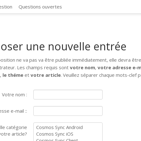
CosmosSync 
estion
Questions ouvertes
oser une nouvelle entrée
osition ne va pas va être publiée immédiatement, elle devra être
trateur. Les champs requis sont
votre nom
,
votre adresse e-m
e
,
le théme
et
votre article
. Veuillez séparer chaque mots-clef p
Votre nom :
sse e-mail ::
lle catégorie
otre article?