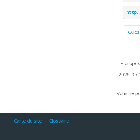
http:
Ques
C
S
P
À propos
Q
C
2026-05-2
Vous ne p
Carte du site
Glossaire