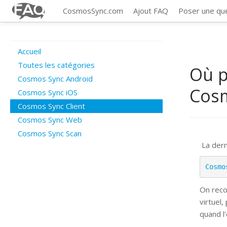
CosmosSync.com
Ajout FAQ
Poser une qu
Accueil
Toutes les catégories
Où p
Cosmos Sync Android
Cosm
Cosmos Sync iOS
Cosmos Sync Client
Cosmos Sync Web
Cosmos Sync Scan
La dern
Cosmo
On reco
virtuel,
quand l'