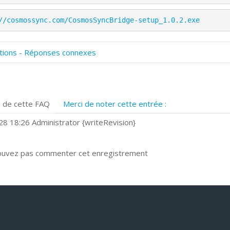
//cosmossync.com/CosmosSyncBridge-setup_1.0.2.exe
tions - Réponses connexes
omment numériser avec Cosmos Sync?
ignature et formulaires
rise de vue 360°
 de cette FAQ
Merci de noter cette entrée :
uels navigateurs web sont supportés ?
omment installer Google Chrome ?
8 18:26 Administrator {writeRevision}
ouvez pas commenter cet enregistrement