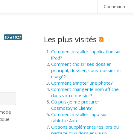
FAQ
Connexion
Les plus visités
ID #1027
Comment installer l'application sur
iPad?
Comment choisir ses dossier
principal, dossier, sous-dossier et
usagé? ...
Comment annoter une photo?
Comment changer le nom affiché
dans votre dossier?
Où puis-je me procurer
CosmosSync Client?
e mode
Comment installer l'app sur
tique
tablette Autel
Options supplémentaires lors du
partage d’un dossier via un ...