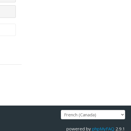
powered by
phpMyFAQ
2.9.1