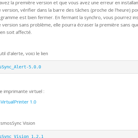
 avez la première version et que vous avez une erreur en installa
e version, vérifier dans la barre des tâches (proche de l'heure) po
rogramme est bien fermer. En fermant la synchro, vous pourrez inst
e version sans problème, elle pourra écraser la première sans qu
 en soit affecté.
til d'alerte, voici le lien
sSync_Alert-5.0.0
e imprimante virtuel :
irtualPrinter 1.0
smosSync Vision
sSync_Vision 1.2.1