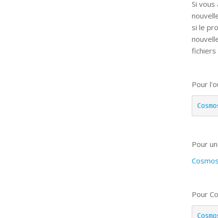
Si vous
nouvell
si le p
nouvell
fichiers
Pour l'ou
Cosmo
Pour un
CosmosV
Pour Co
Cosmo