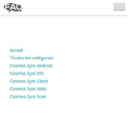
CosmosSync.com
Ajout FAQ
Accueil
Poser une question
Toutes les catégories
Cosmos Sync Android
Questions ouvertes
Cosmos Sync iOS
Cosmos Sync Client
Cosmos Sync Web
Connexion
Cosmos Sync Scan