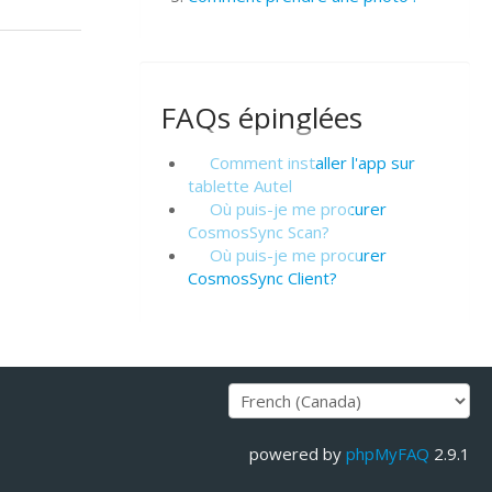
FAQs épinglées
Comment installer l'app sur
tablette Autel
Où puis-je me procurer
CosmosSync Scan?
Où puis-je me procurer
CosmosSync Client?
powered by
phpMyFAQ
2.9.1