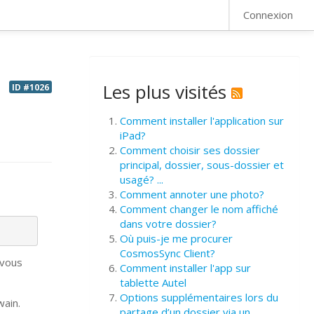
FAQ
Connexion
Les plus visités
ID #1026
Comment installer l'application sur
iPad?
Comment choisir ses dossier
principal, dossier, sous-dossier et
usagé? ...
Comment annoter une photo?
Comment changer le nom affiché
dans votre dossier?
Où puis-je me procurer
CosmosSync Client?
 vous
Comment installer l'app sur
tablette Autel
Options supplémentaires lors du
wain.
partage d’un dossier via un ...