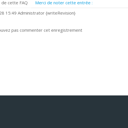
 de cette FAQ
Merci de noter cette entrée :
uels navigateurs web sont supportés ?
omment installer Google Chrome ?
8 15:49 Administrator {writeRevision}
ouvez pas commenter cet enregistrement