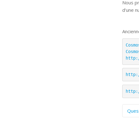
Nous pr
d'une n
Ancienn
Cosmo
Cosmo
http:
http:
http:
Ques
C
S
P