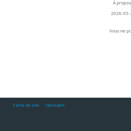
À propos
Q
C
2026-05-2
Vous ne p
Carte du site
Glossaire