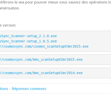
éférons le wia pour pouvoir mieux vous sauvez des opérations l
umérisation.
e version:
sSync_Scanner-setup_2.1.0.exe
sSync_Scanner-setup_1.0.5.exe
//cosmossync.com/cosmos_scanSetupV3mr2015.exe
//cosmossync.com/bms_scanSetupV2mr2015.exe
//cosmossync.com/bms_scanSetupV1mr2014.exe
tions - Réponses connexes
omment numériser avec Cosmos Sync?
ignature et formulaires
rise de vue 360°