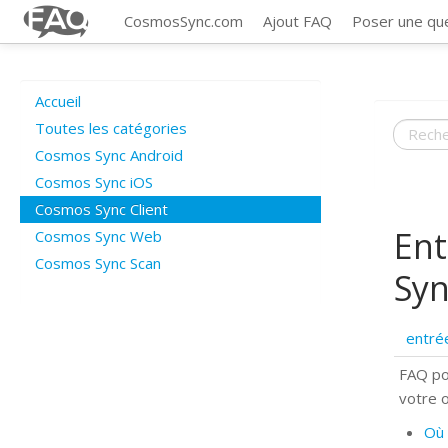
CosmosSync.com
Ajout FAQ
Poser une qu
Accueil
Toutes les catégories
Cosmos Sync Android
Cosmos Sync iOS
Cosmos Sync Client
Ent
Cosmos Sync Web
Cosmos Sync Scan
Syn
entré
FAQ po
votre 
Où 