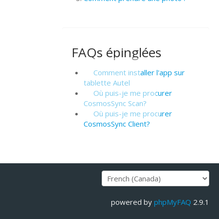
FAQs épinglées
Comment installer l'app sur
tablette Autel
Où puis-je me procurer
CosmosSync Scan?
Où puis-je me procurer
CosmosSync Client?
powered by
phpMyFAQ
2.9.1