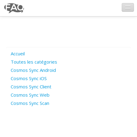
CosmosSync.com
Ajout FAQ
Accueil
Poser une question
Toutes les catégories
Cosmos Sync Android
Questions ouvertes
Cosmos Sync iOS
Cosmos Sync Client
Cosmos Sync Web
Connexion
Cosmos Sync Scan