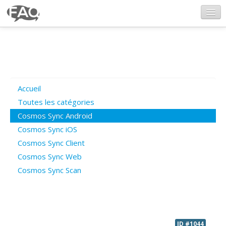
CosmosSync.com
Ajout FAQ
Accueil
Poser une question
Toutes les catégories
Cosmos Sync Android
Questions ouvertes
Cosmos Sync iOS
Cosmos Sync Client
Cosmos Sync Web
Connexion
Cosmos Sync Scan
ID #1044