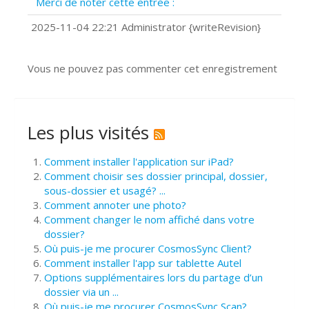
Merci de noter cette entrée :
?
Comment installer Google Chrome ?
2025-11-04 22:21 Administrator {writeRevision}
Vous ne pouvez pas commenter cet enregistrement
Les plus visités
Comment installer l'application sur iPad?
Comment choisir ses dossier principal, dossier,
sous-dossier et usagé? ...
Comment annoter une photo?
Comment changer le nom affiché dans votre
dossier?
Où puis-je me procurer CosmosSync Client?
Comment installer l'app sur tablette Autel
Options supplémentaires lors du partage d’un
dossier via un ...
Où puis-je me procurer CosmosSync Scan?