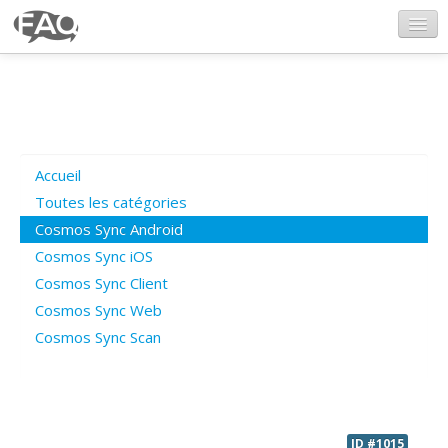
CosmosSync.com
Ajout FAQ
Accueil
Poser une question
Toutes les catégories
Cosmos Sync Android
Questions ouvertes
Cosmos Sync iOS
Cosmos Sync Client
Cosmos Sync Web
Connexion
Cosmos Sync Scan
ID #1015