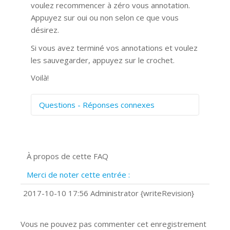
voulez recommencer à zéro vous annotation.
Appuyez sur oui ou non selon ce que vous
désirez.
Si vous avez terminé vos annotations et voulez
les sauvegarder, appuyez sur le crochet.
Voilà!
Questions - Réponses connexes
Comment numériser avec Cosmos
Sync?
Signature et formulaires
À propos de cette FAQ
Prise de vue 360°
Quels navigateurs web sont supportés
Merci de noter cette entrée :
?
Comment installer Google Chrome ?
2017-10-10 17:56 Administrator {writeRevision}
Vous ne pouvez pas commenter cet enregistrement