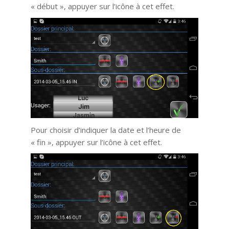
« début », appuyer sur l’icône à cet effet.
Pour choisir d’indiquer la date et l’heure de
« fin », appuyer sur l’icône à cet effet.