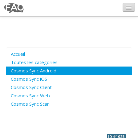
CosmosSync.com
Ajout FAQ
Accueil
Poser une question
Toutes les catégories
Cosmos Sync Android
Questions ouvertes
Cosmos Sync iOS
Cosmos Sync Client
Cosmos Sync Web
Connexion
Cosmos Sync Scan
ID #1025