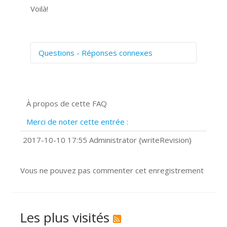
Voilà!
Questions - Réponses connexes
Comment numériser avec Cosmos
Sync?
Signature et formulaires
À propos de cette FAQ
Prise de vue 360°
Quels navigateurs web sont supportés
Merci de noter cette entrée :
?
Comment installer Google Chrome ?
2017-10-10 17:55 Administrator {writeRevision}
Vous ne pouvez pas commenter cet enregistrement
Les plus visités