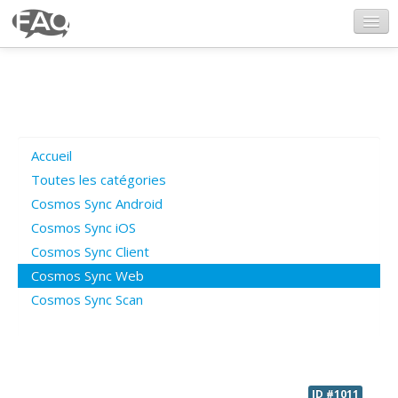
CosmosSync.com
Ajout FAQ
Accueil
Poser une question
Toutes les catégories
Cosmos Sync Android
Questions ouvertes
Cosmos Sync iOS
Cosmos Sync Client
Cosmos Sync Web
Connexion
Cosmos Sync Scan
ID #1011