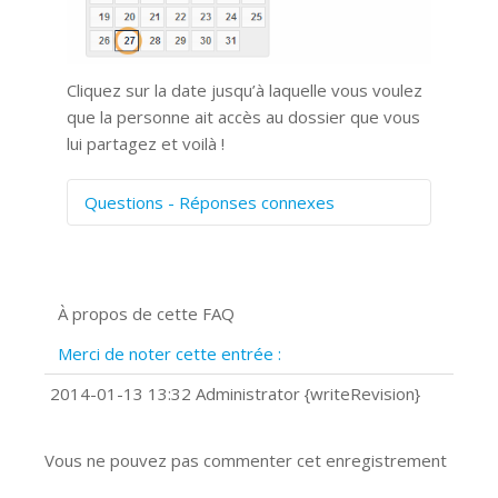
Cliquez sur la date jusqu’à laquelle vous voulez
que la personne ait accès au dossier que vous
lui partagez et voilà !
Questions - Réponses connexes
Comment numériser avec Cosmos
Sync?
Signature et formulaires
À propos de cette FAQ
Prise de vue 360°
Quels navigateurs web sont supportés
Merci de noter cette entrée :
?
Comment installer Google Chrome ?
2014-01-13 13:32 Administrator {writeRevision}
Vous ne pouvez pas commenter cet enregistrement