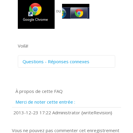
ou
Voilà!
Questions - Réponses connexes
Comment numériser avec Cosmos
Sync?
Signature et formulaires
À propos de cette FAQ
Prise de vue 360°
Quels navigateurs web sont supportés
Merci de noter cette entrée :
?
Comment accéder à votre compte
2013-12-23 17:22 Administrator {writeRevision}
Cosmos Sync Web?
Vous ne pouvez pas commenter cet enregistrement