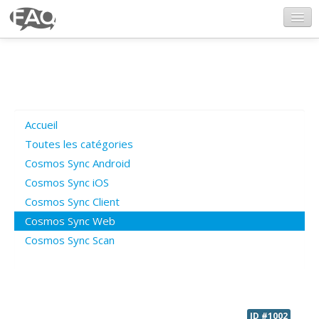
CosmosSync.com
Ajout FAQ
Accueil
Poser une question
Toutes les catégories
Cosmos Sync Android
Questions ouvertes
Cosmos Sync iOS
Cosmos Sync Client
Cosmos Sync Web
Connexion
Cosmos Sync Scan
ID #1002