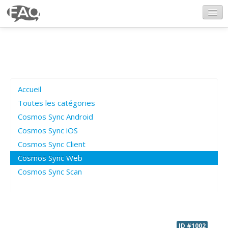
CosmosSync.com
Ajout FAQ
Accueil
Poser une question
Toutes les catégories
Cosmos Sync Android
Questions ouvertes
Cosmos Sync iOS
Cosmos Sync Client
Cosmos Sync Web
Connexion
Cosmos Sync Scan
ID #1002