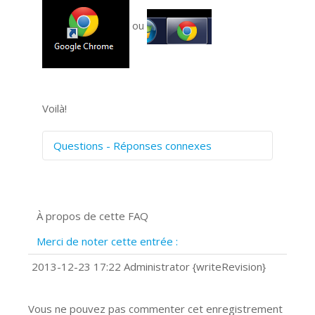
ou
Voilà!
Questions - Réponses connexes
Comment numériser avec Cosmos
Sync?
Signature et formulaires
À propos de cette FAQ
Prise de vue 360°
Quels navigateurs web sont supportés
Merci de noter cette entrée :
?
Comment accéder à votre compte
2013-12-23 17:22 Administrator {writeRevision}
Cosmos Sync Web?
Vous ne pouvez pas commenter cet enregistrement