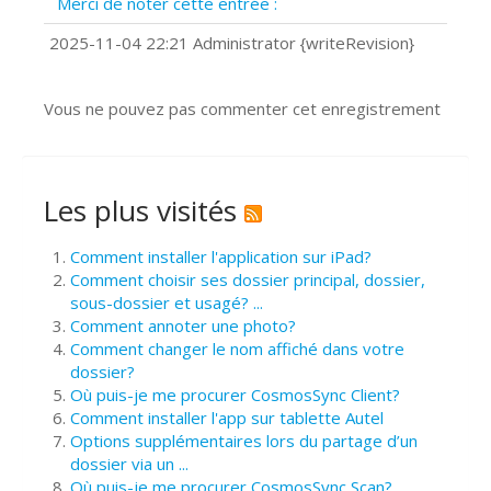
Merci de noter cette entrée :
?
Comment installer Google Chrome ?
2025-11-04 22:21 Administrator {writeRevision}
Vous ne pouvez pas commenter cet enregistrement
Les plus visités
Comment installer l'application sur iPad?
Comment choisir ses dossier principal, dossier,
sous-dossier et usagé? ...
Comment annoter une photo?
Comment changer le nom affiché dans votre
dossier?
Où puis-je me procurer CosmosSync Client?
Comment installer l'app sur tablette Autel
Options supplémentaires lors du partage d’un
dossier via un ...
Où puis-je me procurer CosmosSync Scan?