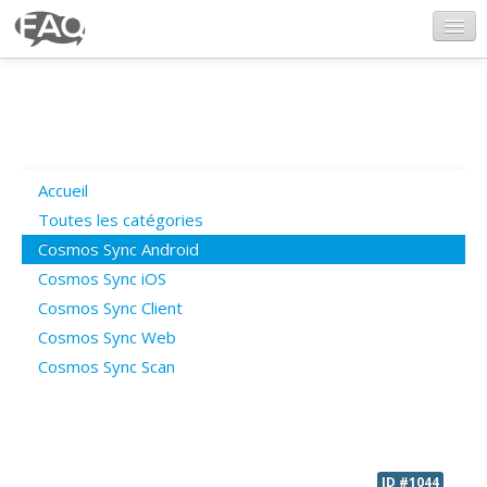
CosmosSync.com
Ajout FAQ
Accueil
Poser une question
Toutes les catégories
Cosmos Sync Android
Questions ouvertes
Cosmos Sync iOS
Cosmos Sync Client
Cosmos Sync Web
Connexion
Cosmos Sync Scan
ID #1044