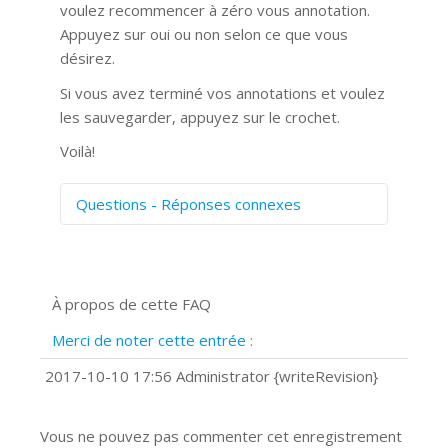
voulez recommencer à zéro vous annotation.
Appuyez sur oui ou non selon ce que vous
désirez.
Si vous avez terminé vos annotations et voulez
les sauvegarder, appuyez sur le crochet.
Voilà!
Questions - Réponses connexes
Comment numériser avec Cosmos
Sync?
Signature et formulaires
À propos de cette FAQ
Prise de vue 360°
Quels navigateurs web sont supportés
Merci de noter cette entrée :
?
Comment installer Google Chrome ?
2017-10-10 17:56 Administrator {writeRevision}
Vous ne pouvez pas commenter cet enregistrement