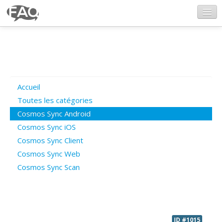
CosmosSync.com
Ajout FAQ
Accueil
Poser une question
Toutes les catégories
Cosmos Sync Android
Questions ouvertes
Cosmos Sync iOS
Cosmos Sync Client
Cosmos Sync Web
Connexion
Cosmos Sync Scan
ID #1015