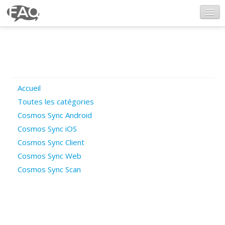
CosmosSync.com
Ajout FAQ
Accueil
Poser une question
Toutes les catégories
Cosmos Sync Android
Questions ouvertes
Cosmos Sync iOS
Cosmos Sync Client
Cosmos Sync Web
Connexion
Cosmos Sync Scan