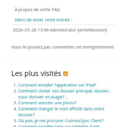
Signature et formulaires
À propos de cette FAQ
Prise de vue 360°
Quels navigateurs web sont supportés
Merci de noter cette entrée :
?
Comment installer Google Chrome ?
2026-05-28 15:49 Administrator {writeRevision}
Vous ne pouvez pas commenter cet enregistrement
Les plus visités
Comment installer l'application sur iPad?
Comment choisir ses dossier principal, dossier,
sous-dossier et usagé? ...
Comment annoter une photo?
Comment changer le nom affiché dans votre
dossier?
Où puis-je me procurer CosmosSync Client?
Comment installer l'app sur tablette Autel