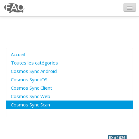
CosmosSync.com
Ajout FAQ
Accueil
Poser une question
Toutes les catégories
Cosmos Sync Android
Questions ouvertes
Cosmos Sync iOS
Cosmos Sync Client
Cosmos Sync Web
Connexion
Cosmos Sync Scan
ID #1026