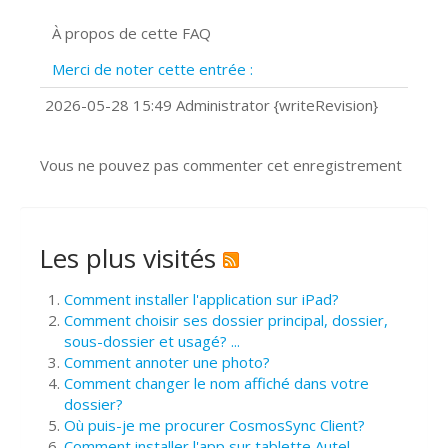
Signature et formulaires
À propos de cette FAQ
Prise de vue 360°
Quels navigateurs web sont supportés
Merci de noter cette entrée :
?
Comment installer Google Chrome ?
2026-05-28 15:49 Administrator {writeRevision}
Vous ne pouvez pas commenter cet enregistrement
Les plus visités
Comment installer l'application sur iPad?
Comment choisir ses dossier principal, dossier,
sous-dossier et usagé? ...
Comment annoter une photo?
Comment changer le nom affiché dans votre
dossier?
Où puis-je me procurer CosmosSync Client?
Comment installer l'app sur tablette Autel