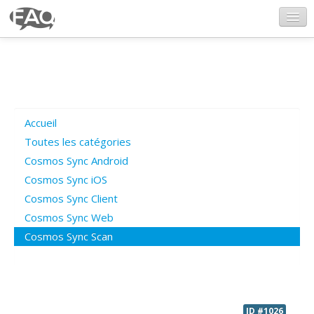
CosmosSync.com
Ajout FAQ
Accueil
Poser une question
Toutes les catégories
Cosmos Sync Android
Questions ouvertes
Cosmos Sync iOS
Cosmos Sync Client
Cosmos Sync Web
Connexion
Cosmos Sync Scan
ID #1026