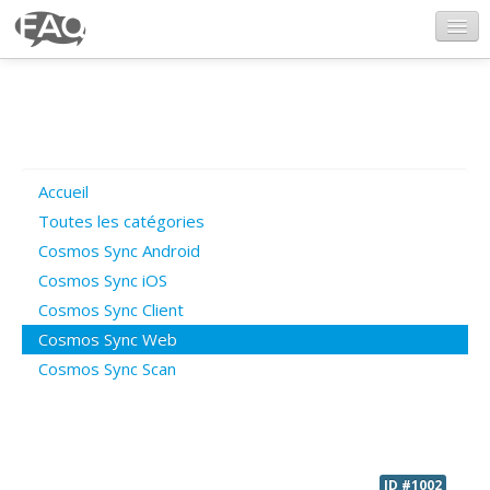
CosmosSync.com
Ajout FAQ
Accueil
Poser une question
Toutes les catégories
Cosmos Sync Android
Questions ouvertes
Cosmos Sync iOS
Cosmos Sync Client
Cosmos Sync Web
Connexion
Cosmos Sync Scan
ID #1002