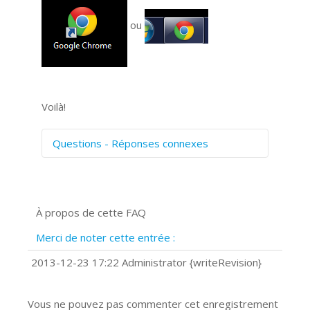
ou
Voilà!
Questions - Réponses connexes
Comment numériser avec Cosmos
Sync?
Signature et formulaires
À propos de cette FAQ
Prise de vue 360°
Quels navigateurs web sont supportés
Merci de noter cette entrée :
?
Comment accéder à votre compte
2013-12-23 17:22 Administrator {writeRevision}
Cosmos Sync Web?
Vous ne pouvez pas commenter cet enregistrement