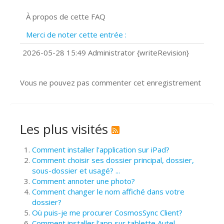
Signature et formulaires
À propos de cette FAQ
Prise de vue 360°
Quels navigateurs web sont supportés
Merci de noter cette entrée :
?
Comment installer Google Chrome ?
2026-05-28 15:49 Administrator {writeRevision}
Vous ne pouvez pas commenter cet enregistrement
Les plus visités
Comment installer l'application sur iPad?
Comment choisir ses dossier principal, dossier,
sous-dossier et usagé? ...
Comment annoter une photo?
Comment changer le nom affiché dans votre
dossier?
Où puis-je me procurer CosmosSync Client?
Comment installer l'app sur tablette Autel