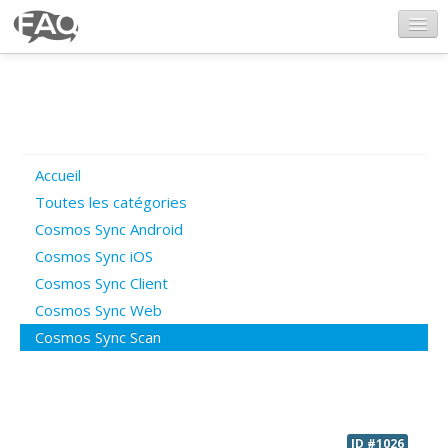
CosmosSync.com
Ajout FAQ
Accueil
Poser une question
Toutes les catégories
Cosmos Sync Android
Questions ouvertes
Cosmos Sync iOS
Cosmos Sync Client
Cosmos Sync Web
Connexion
Cosmos Sync Scan
ID #1026