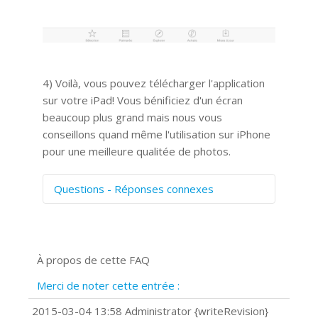
4) Voilà, vous pouvez télécharger l'application
sur votre iPad! Vous bénificiez d'un écran
beaucoup plus grand mais nous vous
conseillons quand même l'utilisation sur iPhone
pour une meilleure qualitée de photos.
Questions - Réponses connexes
Comment numériser avec Cosmos
Sync?
Signature et formulaires
À propos de cette FAQ
Prise de vue 360°
Quels navigateurs web sont supportés
Merci de noter cette entrée :
?
Comment installer Google Chrome ?
2015-03-04 13:58 Administrator {writeRevision}