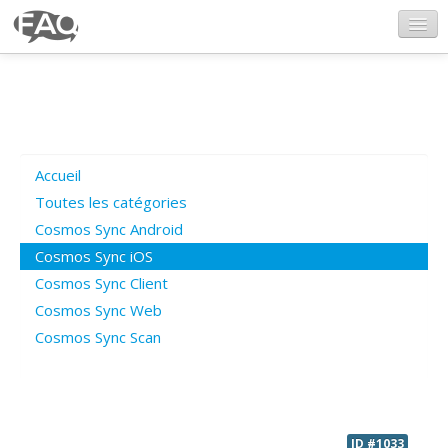
CosmosSync.com
Ajout FAQ
Accueil
Poser une question
Toutes les catégories
Cosmos Sync Android
Questions ouvertes
Cosmos Sync iOS
Cosmos Sync Client
Cosmos Sync Web
Connexion
Cosmos Sync Scan
ID #1033