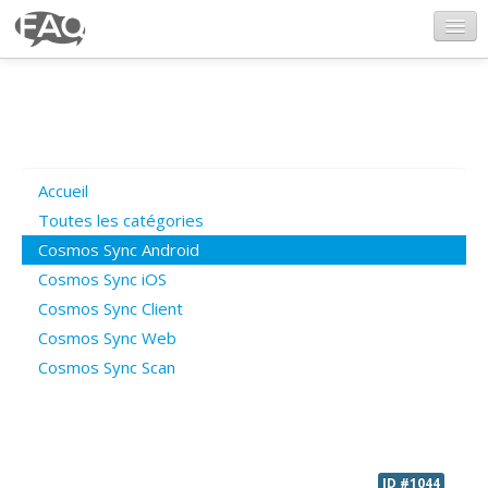
CosmosSync.com
Ajout FAQ
Accueil
Poser une question
Toutes les catégories
Cosmos Sync Android
Questions ouvertes
Cosmos Sync iOS
Cosmos Sync Client
Cosmos Sync Web
Connexion
Cosmos Sync Scan
ID #1044