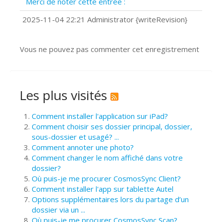
Merci de noter cette entrée :
?
Comment installer Google Chrome ?
2025-11-04 22:21 Administrator {writeRevision}
Vous ne pouvez pas commenter cet enregistrement
Les plus visités
Comment installer l'application sur iPad?
Comment choisir ses dossier principal, dossier,
sous-dossier et usagé? ...
Comment annoter une photo?
Comment changer le nom affiché dans votre
dossier?
Où puis-je me procurer CosmosSync Client?
Comment installer l'app sur tablette Autel
Options supplémentaires lors du partage d’un
dossier via un ...
Où puis-je me procurer CosmosSync Scan?