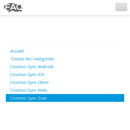
CosmosSync.com
Ajout FAQ
Accueil
Poser une question
Toutes les catégories
Cosmos Sync Android
Questions ouvertes
Cosmos Sync iOS
Cosmos Sync Client
Cosmos Sync Web
Connexion
Cosmos Sync Scan